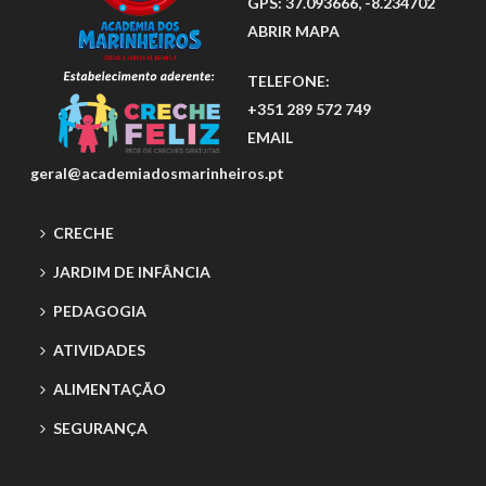
GPS: 37.093666, -8.234702
ABRIR MAPA
TELEFONE:
+351 289 572 749
EMAIL
geral@academiadosmarinheiros.pt
CRECHE
JARDIM DE INFÂNCIA
PEDAGOGIA
ATIVIDADES
ALIMENTAÇÃO
SEGURANÇA